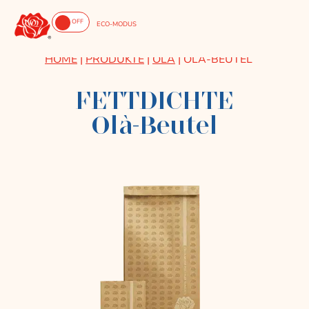
ON
OFF
ECO-MODUS
HOME
|
PRODUKTE
|
OLÀ
|
OLÀ-BEUTEL
FETTDICHTE
Olà-Beutel