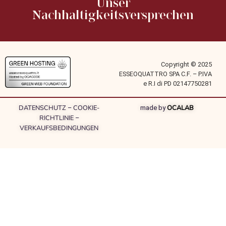
Unser
Nachhaltigkeitsversprechen
Copyright © 2025
ESSEOQUATTRO SPA C.F. – P.IVA
e R.I di PD 02147750281
DATENSCHUTZ
COOKIE-
OCALAB
–
made by
RICHTLINIE
–
VERKAUFSBEDINGUNGEN