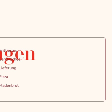
ngen
Frittiertes
Sandwiches
Lieferung
Pizza
Fladenbrot