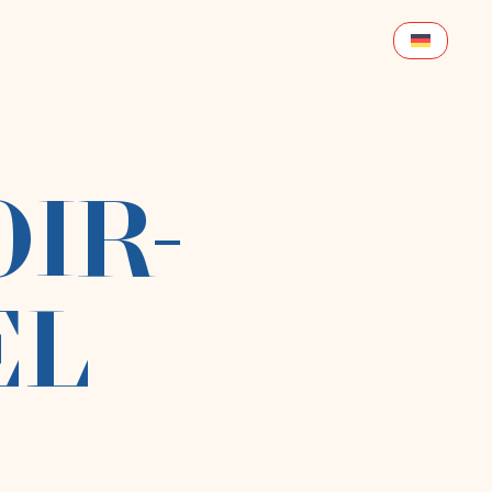
IR-
EL