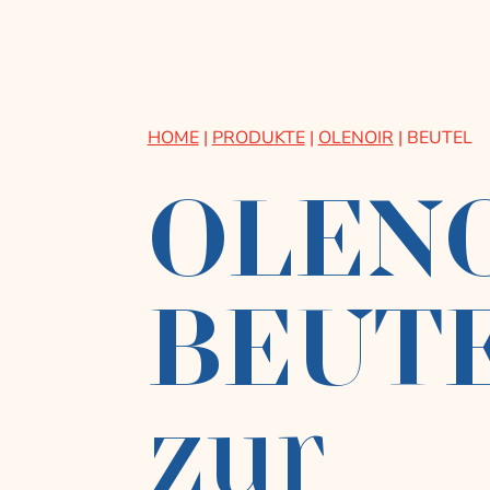
HOME
|
PRODUKTE
|
OLENOIR
|
BEUTEL
OLENO
BEUT
zur