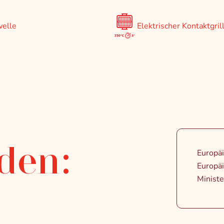
elle
Elektrischer Kontaktgril
 den:
Europä
Europä
Ministe