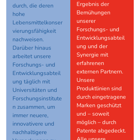
Ergebnis der
durch, die deren
Bemühungen
hohe
unserer
Lebensmittelkonser
Forschungs- und
vierungsfähigkeit
Entwicklungsabteil
nachweisen.
ung und der
Darüber hinaus
Synergie mit
arbeitet unsere
erfahrenen
Forschungs- und
externen Partnern.
Entwicklungsabteil
Unsere
ung täglich mit
Produktlinien sind
Universitäten und
durch eingetragene
Forschungsinstitute
Marken geschützt
n zusammen, um
und – soweit
immer neuere,
möglich – durch
innovativere und
Patente abgedeckt.
nachhaltigere
Alle unsere