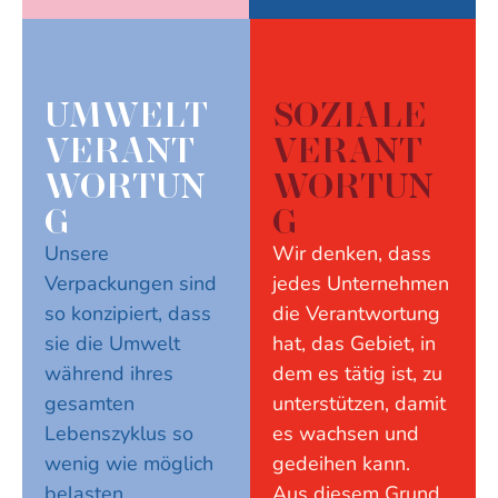
UMWELT
SOZIALE
VERANT
VERANT
WORTUN
WORTUN
G
G
Unsere
Wir denken, dass
Verpackungen sind
jedes Unternehmen
so konzipiert, dass
die Verantwortung
sie die Umwelt
hat, das Gebiet, in
während ihres
dem es tätig ist, zu
gesamten
unterstützen, damit
Lebenszyklus so
es wachsen und
wenig wie möglich
gedeihen kann.
belasten.
Aus diesem Grund