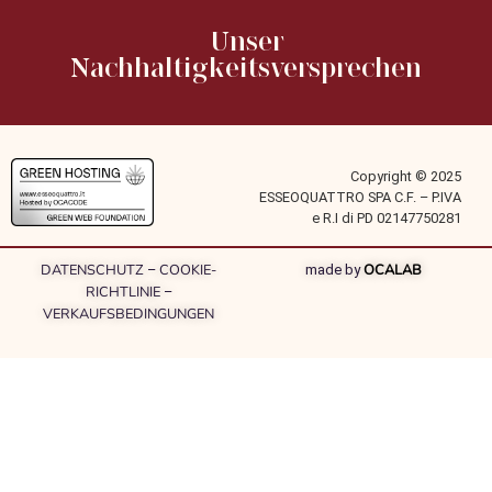
Unser
Nachhaltigkeitsversprechen
Copyright © 2025
ESSEOQUATTRO SPA C.F. – P.IVA
e R.I di PD 02147750281
DATENSCHUTZ
COOKIE-
OCALAB
–
made by
RICHTLINIE
–
VERKAUFSBEDINGUNGEN