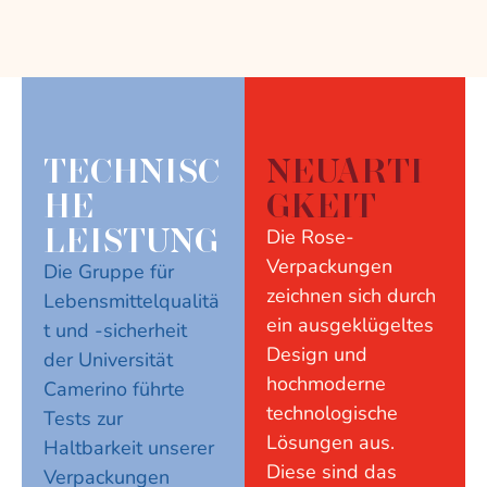
TECHNISC
NEUARTI
HE
GKEIT
LEISTUNG
Die Rose-
Verpackungen
Die Gruppe für
zeichnen sich durch
Lebensmittelqualitä
ein ausgeklügeltes
t und -sicherheit
Design und
der Universität
hochmoderne
Camerino führte
technologische
Tests zur
Lösungen aus.
Haltbarkeit unserer
Diese sind das
Verpackungen