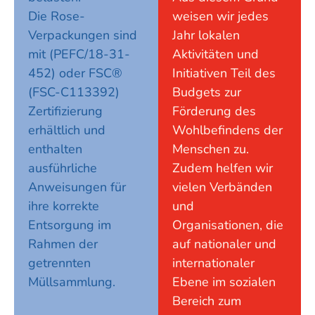
Die Rose-
weisen wir jedes
Verpackungen sind
Jahr lokalen
mit (PEFC/18-31-
Aktivitäten und
452) oder FSC®
Initiativen Teil des
(FSC-C113392)
Budgets zur
Zertifizierung
Förderung des
erhältlich und
Wohlbefindens der
enthalten
Menschen zu.
ausführliche
Zudem helfen wir
Anweisungen für
vielen Verbänden
ihre korrekte
und
Entsorgung im
Organisationen, die
Rahmen der
auf nationaler und
getrennten
internationaler
Müllsammlung.
Ebene im sozialen
Bereich zum