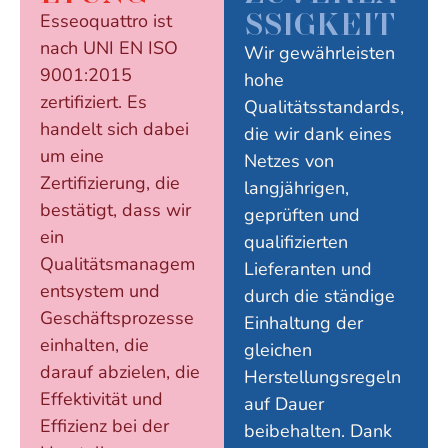
SSIGKEIT
Esseoquattro ist
nach UNI EN ISO
Wir gewährleisten
9001:2015
hohe
zertifiziert. Es
Qualitätsstandards,
handelt sich dabei
die wir dank eines
um eine
Netzes von
Zertifizierung, die
langjährigen,
bestätigt, dass wir
geprüften und
ein
qualifizierten
Qualitätsmanagem
Lieferanten und
entsystem und
durch die ständige
Geschäftsprozesse
Einhaltung der
einhalten, die
gleichen
darauf abzielen, die
Herstellungsregeln
Effektivität und
auf Dauer
Effizienz bei der
beibehalten. Dank