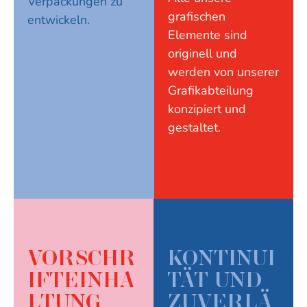
Verpackungen zu
grafischen
entwickeln.
Elemente sind
originell und
werden von unserer
Grafikabteilung
konzipiert und
gestaltet.
VORSCHR
KONTINUI
IFTEINHA
TÄT UND
LTUNG
ZUVERLÄ